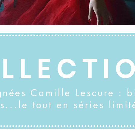
LLECTI
gnées Camille Lescure : b
és...le tout en séries lim