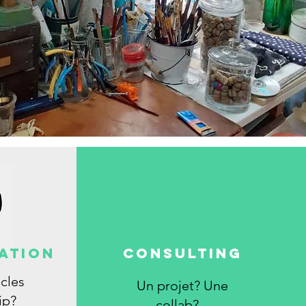
ATION
Consulting
cles
Un projet? Une
ip?
collab?...