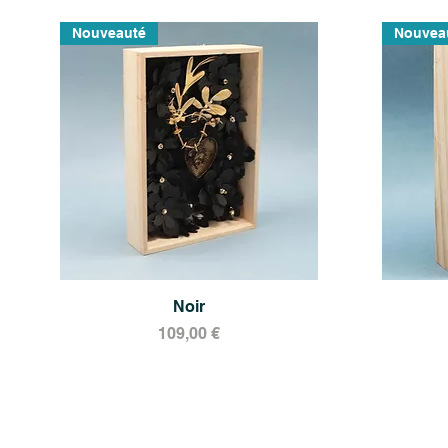
Nouveauté
Nouvea
Aperçu rapide
Noir
Prix
109,00 €