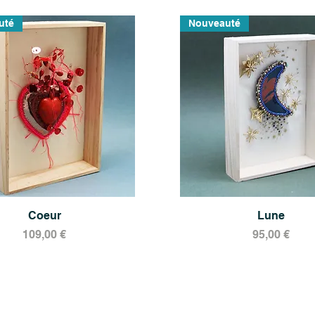
uté
Nouveauté
Aperçu rapide
Coeur
Aperçu rapide
Lune
Prix
Prix
109,00 €
95,00 €