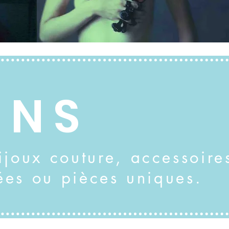
ONS
ijoux couture, accessoire
itées ou pièces uniques.