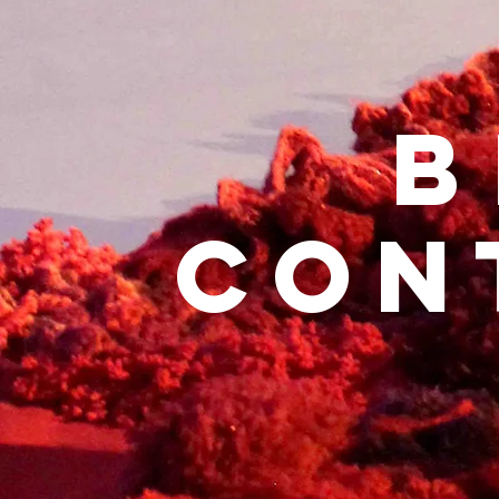
B
CON