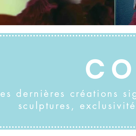
CO
Les dernières créations si
sculptures, exclusivit