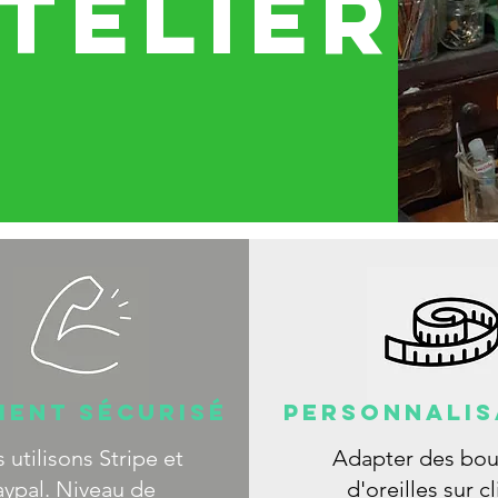
TELIER
MENT SÉCURISÉ
PERSONNALIS
 utilisons Stripe et
Adapter des bou
aypal. Niveau de
d'oreilles sur cl