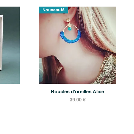
Nouveauté
Boucles d'oreilles Alice
Aperçu rapide
Prix
39,00 €