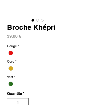
Broche Khépri
Prix
39,00 €
Rouge
*
Ocre
*
Vert
*
Quantité
*